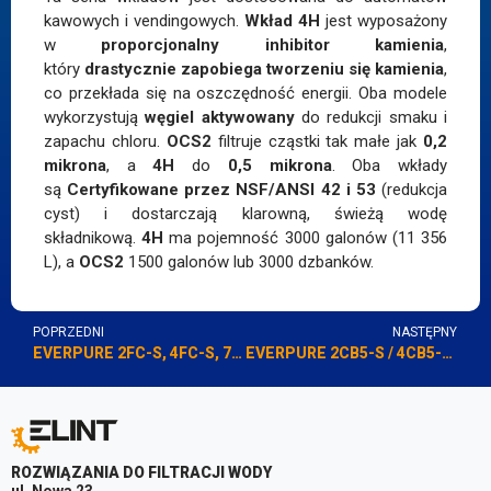
kawowych i vendingowych.
Wkład 4H
jest wyposażony
w
proporcjonalny inhibitor kamienia
,
który
drastycznie zapobiega tworzeniu się kamienia
,
co przekłada się na oszczędność energii. Oba modele
wykorzystują
węgiel aktywowany
do redukcji smaku i
zapachu chloru.
OCS2
filtruje cząstki tak małe jak
0,2
mikrona
, a
4H
do
0,5 mikrona
. Oba wkłady
są
Certyfikowane przez NSF/ANSI 42 i 53
(redukcja
cyst) i dostarczają klarowną, świeżą wodę
składnikową.
4H
ma pojemność 3000 galonów (11 356
L), a
OCS2
1500 galonów lub 3000 dzbanków.
POPRZEDNI
NASTĘPNY
EVERPURE 2FC-S, 4FC-S, 7FC-S (Filtry dla Pary i Lodu z Inhibicją Kamienia)
EVERPURE 2CB5-S / 4CB5-S (Filtry Węglowe 5 µm z Kontrolą Kamienia)
ROZWIĄZANIA DO FILTRACJI WODY