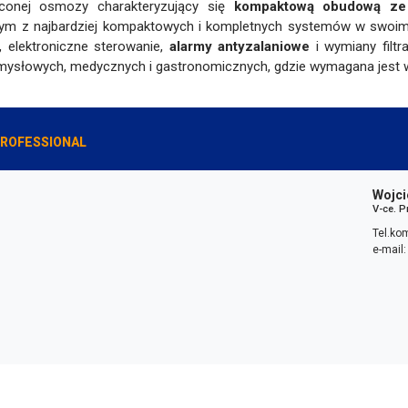
conej osmozy charakteryzujący się
kompaktową obudową ze 
ednym z najbardziej kompaktowych i kompletnych systemów w swoi
, elektroniczne sterowanie,
alarmy antyzalaniowe
i wymiany filtr
ysłowych, medycznych i gastronomicznych, gdzie wymagana jest wod
PROFESSIONAL
Wojci
V-ce. 
Tel.ko
e-mail