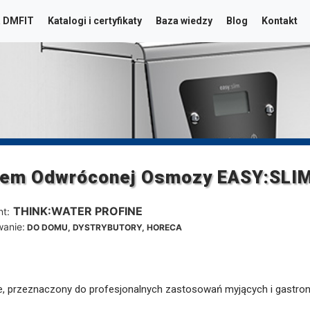
a DMFIT
Katalogi i certyfikaty
Baza wiedzy
Blog
Kontakt
em Odwróconej Osmozy EASY:SLIM 
THINK:WATER PROFINE
t:
wanie:
DO DOMU, DYSTRYBUTORY, HORECA
, przeznaczony do profesjonalnych zastosowań myjących i gastro