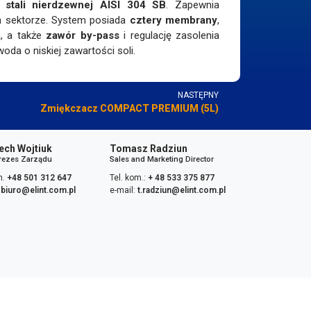
stali nierdzewnej AISI 304 SB
. Zapewnia
m sektorze. System posiada
cztery membrany
,
a, a także
zawór by-pass
i regulację zasolenia
a o niskiej zawartości soli.
NASTĘPNY
Zmiękczacz COMPACT PREMIUM (5L)
ech Wojtiuk
Tomasz Radziun
Prezes Zarządu
Sales and Marketing Director
m.
+48 501 312 647
Tel. kom.:
+ 48 533 375 877
:
biuro@elint.com.pl
e-mail:
t.radziun@elint.com.pl