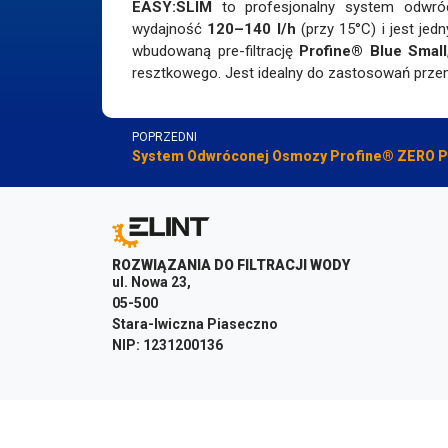
EASY:SLIM
to profesjonalny system odwró
wydajność
120–140 l/h
(przy 15°C) i jest j
wbudowaną pre-filtrację
Profine® Blue Small
resztkowego. Jest idealny do zastosowań przem
POPRZEDNI
System Odwróconej Osmozy Profine® ZERO 
ROZWIĄZANIA DO FILTRACJI WODY
ul. Nowa 23,
05-500
Stara-Iwiczna Piaseczno
NIP: 1231200136