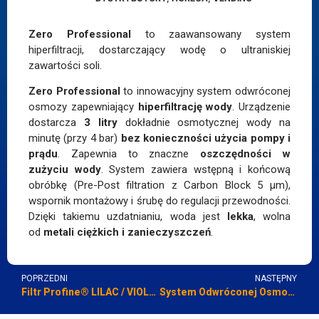
Zero Professional
to zaawansowany system
hiperfiltracji, dostarczający wodę o ultraniskiej
zawartości soli.
Zero Professional
to innowacyjny system odwróconej
osmozy zapewniający
hiperfiltrację wody
. Urządzenie
dostarcza
3 litry
dokładnie osmotycznej wody na
minutę (przy 4 bar)
bez konieczności użycia pompy i
prądu
. Zapewnia to znaczne
oszczędności w
zużyciu wody
. System zawiera wstępną i końcową
obróbkę (Pre-Post filtration z Carbon Block 5 μm),
wspornik montażowy i śrubę do regulacji przewodności.
Dzięki takiemu uzdatnianiu, woda jest
lekka
, wolna
od
metali ciężkich i zanieczyszczeń
.
POPRZEDNI
NASTĘPNY
Filtr Profine® LILAC / VIOLET (Redukcja Twardości Tymczasowej)
System Odwróconej Osmozy EASY:SLIM (Profesjonalny)